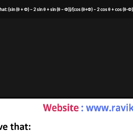
at: {sin (θ + Φ) – 2 sin θ + sin (θ – Φ)}/{cos (θ+Φ) – 2 cos θ + cos (θ-Φ)