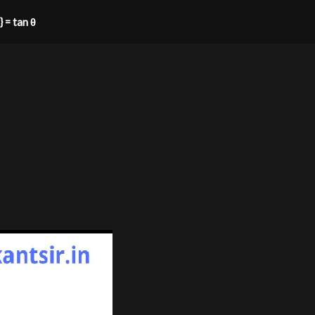
} = tan θ