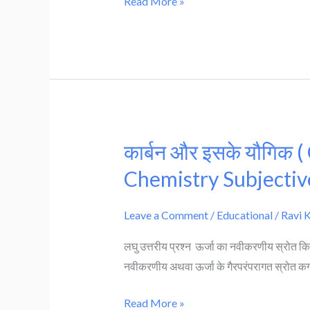
Read More »
its
Compound
)
–
Class
10th
Chemistry
कार्बन और इसके यौगिक
|
कार्बन
Notes
और
Chemistry Subjecti
इसके
यौगिक
Leave a Comment
/
Educational
/
Ravi 
(
लघु उत्तरीय प्रश्न ऊर्जा का नवीकरणीय स्रोत किसे क
Carbon
नवीकरणीय अथवा ऊर्जा के गैरपरंपरागत स्रोत कगाला
and
its
Read More »
Compound