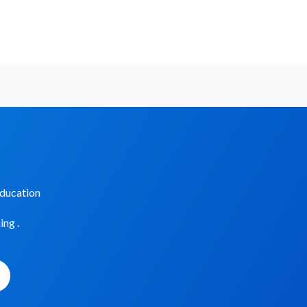
Education
ing .