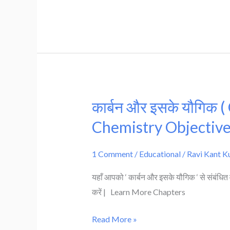
)
–
Bihar
Board
Class
10th
कार्बन और इसके यौगिक
Chemistry
कार्बन
Subjective
और
Chemistry Objectiv
Question-
इसके
answer
यौगिक
1 Comment
/
Educational
/
Ravi Kant 
2023
(
यहाँ आपको ‘ कार्बन और इसके यौगिक ‘ से संबंधित वस्
Carbon
करें | Learn More Chapters
and
its
Read More »
Compound