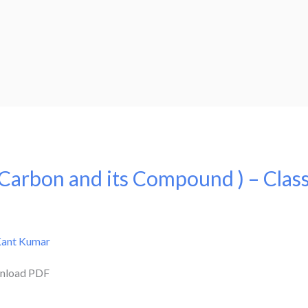
 ( Carbon and its Compound ) – Clas
Kant Kumar
oad PDF