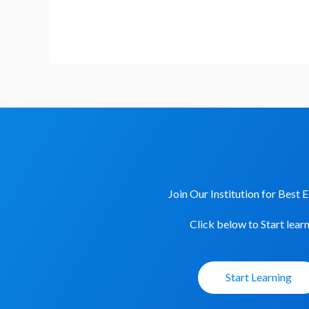
)
–
Bihar
Board
Class
10th
Chemistry
Objective
2023
Join Our Institution for Best 
Click below to Start learn
Start Learning