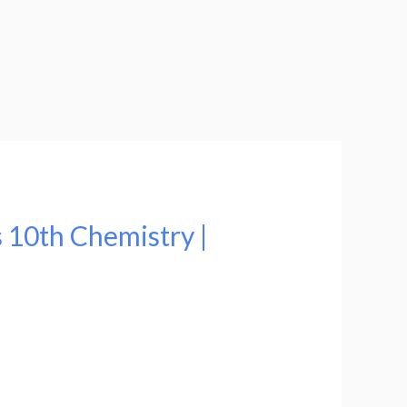
s 10th Chemistry |