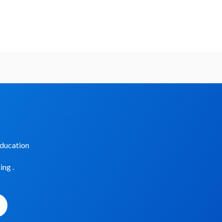
Education
ing .