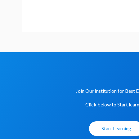
|
Chapter
8
|
Hindi
medium
Join Our Institution for Best 
Click below to Start learn
Start Learning