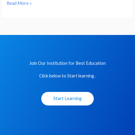
Chemistry
Read More »
|
Hindi
Medium
Join Our Institution for Best Education
Click below to Start learning .
Start Learning