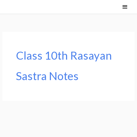
Skip
Main
to
Men
content
Class 10th Rasayan
Sastra Notes