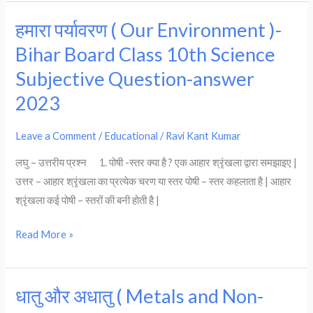
–
हमारा पर्यावरण ( Our Environment )-
हमारा
Class
पर्यावरण
10th
Bihar Board Class 10th Science
(
Chemistry
Subjective Question-answer
Our
|
2023
Environment
Notes
)-
Leave a Comment
/
Educational
/
Ravi Kant Kumar
Bihar
Board
लघु – उत्तरीय प्रश्न 1. पोषी -स्तर क्या है ? एक आहार श्रृंखला द्वारा समझाइए |
Class
उत्तर – आहार श्रृंखला का प्रत्येक चरण या स्तर पोषी – स्तर कहलाता है | आहार
10th
श्रृंखला कई पोषी – स्तरों की बनी होती है |
Science
Subjective
Read More »
Question-
answer
2023
धातु और अधातु ( Metals and Non-
धातु
और