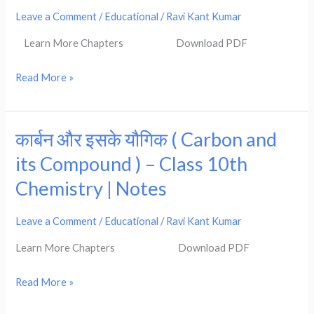
Periodic
Leave a Comment
/
Educational
/
Ravi Kant Kumar
Table
Learn More Chapters Download PDF
)-
Class
Read More »
10th
science
notes
कार्बन और इसके यौगिक ( Carbon and
कार्बन
in
और
its Compound ) – Class 10th
Hindi
इसके
Chemistry | Notes
यौगिक
(
Leave a Comment
/
Educational
/
Ravi Kant Kumar
Carbon
Learn More Chapters Download PDF
and
its
Read More »
Compound
)