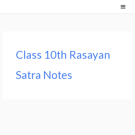
Skip
Main
to
Men
content
Class 10th Rasayan
Satra Notes