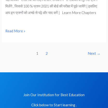
equation
मिलेंगे , जिससे 100 % प्रश्न 2021 की बोर्ड की परीक्षा में पूछे जायेंगे | इसलिए
)
आप इन प्रश्नों को अच्छे से पढ़े और याद करें | Learn More Chapters
–
Bihar
board
Read More »
Class
10th
Chemistry
1
2
Next
→
Objective
Chapter
1
Join Our Institution for Best Education
Click below to Start learning .