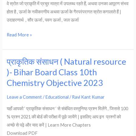
Compound
वे स्रोत जो प्राकृति में प्रचुर मात्रा में उपलब्ध रहते हैं, अथवा उनका आपूरण संभव
)
होता है , ऊर्जा के नवीकरणीय अथवा ऊर्जा के गैरपरंपरागत स्रोत कगालाते हैं |
–
उदाहरणार्थ , सौर ऊर्जा , पवन ऊर्जा , जल ऊर्जा
Bihar
Board
Read More »
Class
10th
Chemistry
प्राकृतिक संसाधन ( Natural resource
प्राकृतिक
Subjective
संसाधन
)- Bihar Board Class 10th
Question-
(
Chemistry Objective 2023
answer
Natural
2023
resource
Leave a Comment
/
Educational
/
Ravi Kant Kumar
)-
यहाँ आपको ‘ प्राकृतिक संसाधन ‘ से संबंधित वस्तुनिष्ठ प्रश्न मिलेंगे , जिससे 100
Bihar
% प्रश्न 2021 की बोर्ड की परीक्षा में पूछे जायेंगे | इसलिए आप इन प्रश्नों को
Board
अच्छे से पढ़े और याद करें | Learn More Chapters
Class
Download PDF
10th