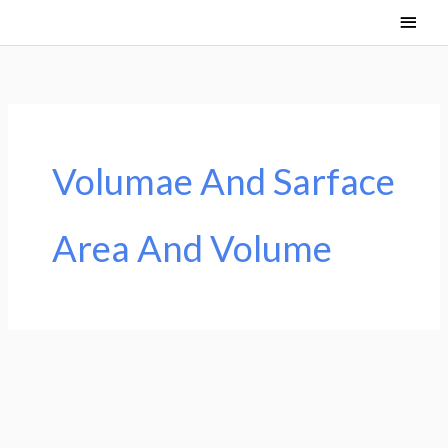
Skip
Main
to
Men
content
Volumae And Sarface
Area And Volume