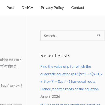
Post
DMCA
Privacy Policy
Contact
S
e
a
Recent Posts
r
दायिक व्यवस्था ही
धित होते हैं |
Find the value of p for which the
c
quadratic equation (p+1)x^2 – 6(p+1)x
h
+ 3(p+9) = 0, p ≠ -1 has equal roots.
f
िसमें चार वर्ण हैं
Hence, find the roots of the equation.
o
June 9, 2026
r
:
If 1 is a root of the quadratic equation