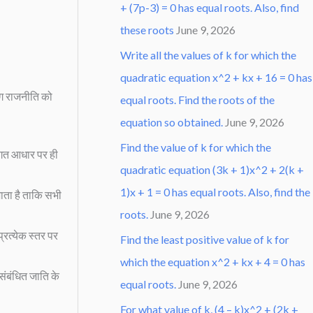
+ (7p-3) = 0 has equal roots. Also, find
these roots
June 9, 2026
Write all the values of k for which the
quadratic equation x^2 + kx + 16 = 0 has
ोग राजनीति को
equal roots. Find the roots of the
equation so obtained.
June 9, 2026
Find the value of k for which the
िगत आधार पर ही
quadratic equation (3k + 1)x^2 + 2(k +
1)x + 1 = 0 has equal roots. Also, find the
जाता है ताकि सभी
roots.
June 9, 2026
रत्येक स्तर पर
Find the least positive value of k for
which the equation x^2 + kx + 4 = 0 has
संबंधित जाति के
equal roots.
June 9, 2026
For what value of k, (4 – k)x^2 + (2k +