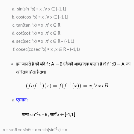
-1
sin(sin
x) = x ,∀ x ∈ [-1,1]
-1
cos(cos
x) = x ,∀ x ∈ [-1,1]
-1
tan(tan
x) = x ,∀ x ∈
R
-1
cot(cot
x) = x ,∀ x ∈
R
-1
sec(sec
x) = x ,∀ x ∈
R
– (-1,1)
-1
cosec(cosec
x) = x ,x ∈
R
– (-1,1)
-1
हम जानते है की यदि f : A →B एकैकी आच्छादक फलन है तो f
:B→ A का
अस्तित्व होता है तथा
प्रमाण :
–
1
माना sin
x = θ , जहाँ x ∈ [-1,1]
-1
x = sinθ ⇒ sinθ = x ⇒ sin(sin
x) = x