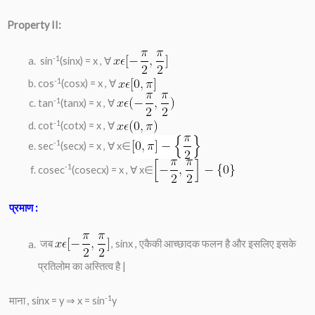
Property II:
-1
sin
(sinx) = x , ∀
-1
cos
(cosx) = x , ∀
-1
tan
(tanx) = x , ∀
-1
cot
(cotx) = x , ∀
-1
sec
(secx) = x , ∀ x∈
-1
cosec
(cosecx) = x , ∀ x∈
प्रमाण :
जब
, sinx , एकैकी आच्छादक फलन है और इसलिए इसके
प्रतिलोम का अस्तित्व है |
-1
माना , sinx = y ⇒ x = sin
y