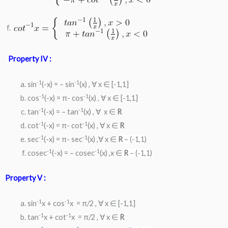
f.
Property IV :
-1
-1
sin
(-x) = – sin
(x) , ∀ x ∈ [-1,1]
-1
-1
cos
(-x) = π- cos
(x) , ∀ x ∈ [-1,1]
-1
-1
tan
(-x) = – tan
(x) , ∀ x ∈
R
-1
-1
cot
(-x) = π- cot
(x) , ∀ x ∈
R
-1
-1
sec
(-x) = π- sec
(x) ,∀ x ∈
R
– (-1,1)
-1
-1
cosec
(-x) = – cosec
(x) ,x ∈
R
– (-1,1)
Property V :
-1
-1
sin
x + cos
x = π/2 , ∀ x ∈ [-1,1]
-1
-1
tan
x + cot
x = π/2 , ∀ x ∈
R