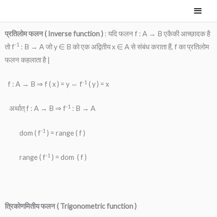
Skip
Main
to
Men
content
प्रतिलोम फलन ( Inverse function )
: यदि फलन f : A → B एकैकी आच्छादक है
-1
तो f
: B → A जो y ∈ B को एक अद्वितीय x ∈ A से संबंध कराता हैं, f का प्रतिलोम
फलन कहलाता है |
-1
f : A → B ⇒ f ( x ) = y ⇔ f
( y ) = x
-1
अर्थात् f : A → B ⇒ f
: B → A
-1
dom ( f
) = range ( f )
-1
range ( f
) = dom ( f )
त्रिकोणमितीय फलन ( Trigonometric function )