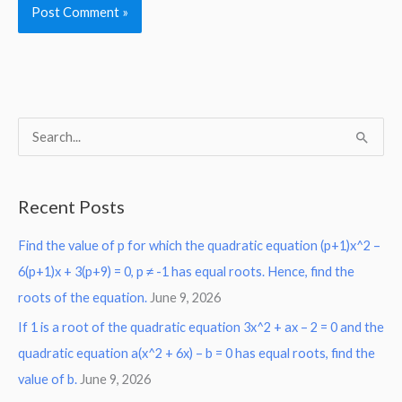
S
e
a
Recent Posts
r
Find the value of p for which the quadratic equation (p+1)x^2 –
c
6(p+1)x + 3(p+9) = 0, p ≠ -1 has equal roots. Hence, find the
h
roots of the equation.
June 9, 2026
f
o
If 1 is a root of the quadratic equation 3x^2 + ax – 2 = 0 and the
r
quadratic equation a(x^2 + 6x) – b = 0 has equal roots, find the
:
value of b.
June 9, 2026