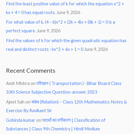
Find the least positive value of k for which the equation x^2 +
kx + 4 = 0 has equal roots.
June 9, 2026
For what value of k, (4 – k)x^2 + (2k + 4)x + (8k + 1) = 0 is a
perfect square.
June 9, 2026
Find the values of k for which the given quadratic equation has
real and distinct roots : kx^2 + 6x + 1 = 0
June 9, 2026
Recent Comments
Amit Mishra
on
परिवहन ( Transportation )- Bihar Board Class
10th Science Subjective Question-answer 2023
Ajeet Sah
on
संबंध (Relation) – Class 12th Mathematics Notes &
Exercise By Ravikant Sir
Gobinda kumar
on
पदार्थो का वर्गीकरण | Classification of
Substances | Class 9th Chemistry | Hindi Medium