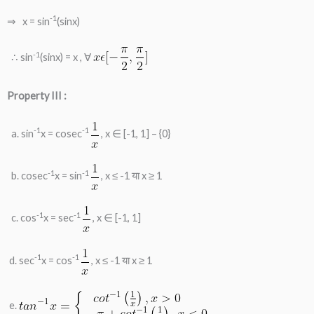
-1
⇒ x = sin
(sinx)
-1
∴ sin
(sinx) = x , ∀
Property III :
-1
-1
a. sin
x = cosec
, x ∈ [-1, 1] – {0}
-1
-1
b. cosec
x = sin
, x ≤ -1 या x ≥ 1
-1
-1
c. cos
x = sec
, x ∈ [-1, 1]
-1
-1
d. sec
x = cos
, x ≤ -1 या x ≥ 1
e.