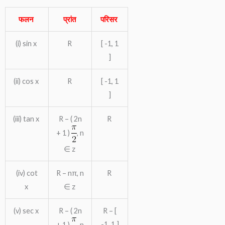
फलन
प्रांत
परिसर
(i) sin x
R
[ -1, 1
]
(ii) cos x
R
[ -1, 1
]
(iii) tan x
R – ( 2n
R
+ 1 )
, n
∈ z
(iv) cot
R – nπ, n
R
x
∈ z
(v) sec x
R – ( 2n
R – [
-1, 1 ]
+ 1 )
, n