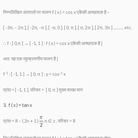
निम्नलिखित अंतरालों पर फलन f ( x ) = cos x एकैकी आच्छादक है –
[ -3π, – 2π ], [ -2π, -π ], [ -π, 0 ], [ 0, π ], [ π, 2π ], [ 2π, 3π ] ……… etc.
∴ f : [ 0,π ] → [ -1, 1 ] : f ( x ) = cos x एकैकी आच्छादक है |
अत: यह एक व्युत्क्रमणीय फलन है |
-1
-1
f
: [ -1, 1 ] → [ 0, π ] : y = cos
x
प्रांत = [ -1, 1 ], परिसर = [ 0, π ] मुख्य शाखा मान
3. f ( x ) = tan x
प्रांत = R – ( 2n + 1 )
, n ∈ z , परिसर = R