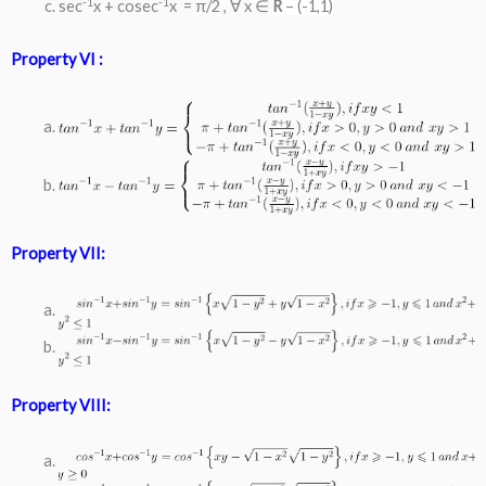
-1
-1
sec
x + cosec
x = π/2 , ∀ x ∈
R
– (-1,1)
Property VI :
Property VII:
Property VIII: