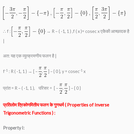
∴ f :
→ R – ( -1, 1 ) ,f ( x )= cosec x एकैकी आच्छादक है
|
अत: यह एक व्युत्क्रमणीय फलन है |
-1
-1
f
: R ( -1, 1 ) → [ –
,
] – { 0 }, y = cosec
x
प्रांत = R – ( -1, 1 ), परिसर = [ –
,
] – { 0 }
प्रतिलोम त्रिकोणमितीय फलन के गुणधर्म ( Properties of Inverse
Trigonometric Functions ) :
Property I: