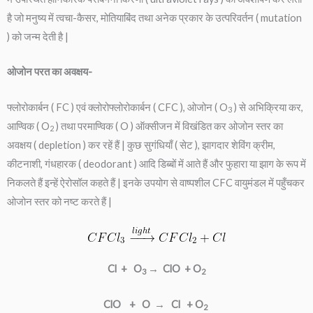
है जो मनुष्य में त्वचा-कैसर, मोतियाबिंद तथा अनेक प्रकार के उत्परिवर्तन ( mutation
) को जन्म देती है |
ओजोन परत का अवक्षय-
फ्लोरोकार्बन ( FC ) एवं क्लोरोफ्लोरोकार्बन ( CFC ), ओजोन ( O
) से अभिक्रिया कर,
3
आण्विक ( O
) तथा परमाण्विक ( O ) ऑक्सीजन में विखंडित कर ओजोन स्तर का
2
अवक्षय ( depletion ) कर रहें हैं | कुछ सुगंधियाँ ( सेट ), झागदार शेविंग क्रीम,
कीटनाशी, गंधहारक ( deodorant ) आदि डिब्बों में आते हैं और फुहारा या झाग के रूप में
निकलते हैं इन्हें ऐरोसॉल कहते हैं | इनके उपयोग से वाष्पशील CFC वायुमंडल में पहुँचकर
ओजोन स्तर को नष्ट करते हैं |
Cl + O
→ ClO + O
3
2
ClO + O → Cl + O
2