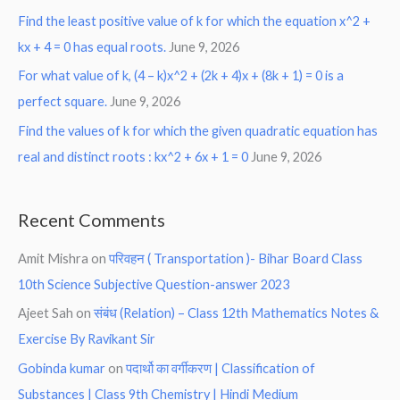
Find the least positive value of k for which the equation x^2 +
kx + 4 = 0 has equal roots.
June 9, 2026
For what value of k, (4 – k)x^2 + (2k + 4)x + (8k + 1) = 0 is a
perfect square.
June 9, 2026
Find the values of k for which the given quadratic equation has
real and distinct roots : kx^2 + 6x + 1 = 0
June 9, 2026
Recent Comments
Amit Mishra
on
परिवहन ( Transportation )- Bihar Board Class
10th Science Subjective Question-answer 2023
Ajeet Sah
on
संबंध (Relation) – Class 12th Mathematics Notes &
Exercise By Ravikant Sir
Gobinda kumar
on
पदार्थो का वर्गीकरण | Classification of
Substances | Class 9th Chemistry | Hindi Medium