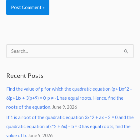
S
e
a
Recent Posts
r
Find the value of p for which the quadratic equation (p+1)x^2 –
c
6(p+1)x + 3(p+9) = 0, p ≠ -1 has equal roots. Hence, find the
h
roots of the equation.
June 9, 2026
f
o
If 1 is a root of the quadratic equation 3x^2 + ax – 2 = 0 and the
r
quadratic equation a(x^2 + 6x) – b = 0 has equal roots, find the
:
value of b.
June 9, 2026