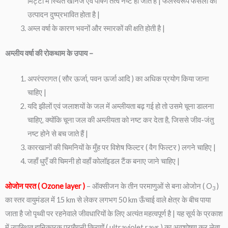
मिट्टी में स्थित खनिज एवं पोषण तत्व नष्ट हो जाते हैं | फलस्वरूप फसलों का
उत्पादन दुष्प्रभावित होता है |
अम्ल वर्षा के कारण भवनों और स्मारकों की क्षति होती है |
अम्लीय वर्षा की रोकथाम के उपाय –
अपरंपरागत ( सौर ऊर्जा, पवन ऊर्जा आदि ) का अधिक प्रयोग किया जाना
चाहिए |
यदि झीलों एवं जलाशयों के जल में अम्लीयता बढ़ गई हो तो उसमे चूना डालना
चाहिए, क्योंकि चूना जल की अम्लीयता को नष्ट कर देता है, जिससे जीव-जंतु
नष्ट होने से बच जाते हैं |
कारखानों की चिमनियों के मुँह पर विशेष फिल्टर ( वैग फिल्टर ) लगने चाहिए |
जहाँ धुएँ की चिमनी हो वहाँ कोलॉइडल टैंक बनाए जाने चाहिए |
ओजोन परत ( Ozone layer )
– ऑक्सीजन के तीन परमाणुओं से बना ओजोन ( O
)
3
का स्तर वायुमंडल में 15 km से लेकर लगभग 50 km ऊँचाई वाले क्षेत्र के बीच पाया
जाता है जो पृथ्वी पर रहनेवाले जीवधारियों के लिए अत्यंत महत्वपूर्ण है | यह सूर्य के प्रकाश
में उपस्थित हानिकारक पराबैगनी किरणों ( ultraviolet rays ) का अवशोषण कर लेता