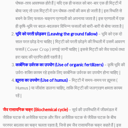
पोषक-तत्व आवश्यक होते हैं | यदि एक ही फसल को बार-बार एक ही मिट्टी में
बोया जाए तो उस मिट्टी में उन पोषक-तत्वों की कम हो जाती है | इस स्थिति से
बचने के लिए फसल-चक्रण प्रणाली को अपनाया जाता है | इस प्रणाली में एक
ही कृषि-भूमि पर बदल-बदलकर विभिन्न फसलों को बारी-बारी से बोया जाता है |
भूमि को परती छोड़कर (Leaving the ground fallow)
– भूमि को एक दो
साल परत छोड़ देना चाहिए | मिट्टी को परती छोड़ने की स्थिली में उसमें आवरण
फसलें ( Cover Crop ) लगाई जानी चाहिए | इससे मिट्टी को जैव पदार्थ तथा
हरा खाद की प्राप्ति होती रहती है |
कार्बनिक उर्वरक का उपयोग (Use of organic fertilizers)
– कृषि भूमि की
उर्वरा-शक्ति कायम रहे इसके लिए कार्बनिक उर्वरक का उपयोग होना चाहिए |
ह्यूमस का उपयोग (Use of humus)
– मिट्टी में समय-समय पर ह्यूमस (
Humus ) या जीवांश डालना चाहिए, ताकि मिट्टी की जलग्रहण क्षमता कायम
रहें |
जैव रासायनिक चक्र (Biochemical cycle)
– सूर्य की उपस्थिति में जीवमंडल में
जैविक घटक से अजैविक घटक और फिर अजैविक घटक से जैविक घटक के बीच
परस्पर बदलाव का चक्र चलता रहता है, जिसे हम जैव रासायनिक चक्र कहते हैं | इस