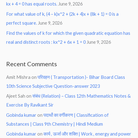
kx + 4 = 0 has equal roots.
June 9, 2026
For what value of k, (4 – k)x^2 + (2k + 4)x + (8k + 1) = 0 is a
perfect square.
June 9, 2026
Find the values of k for which the given quadratic equation has
real and distinct roots : kx^2 + 6x + 1 = 0
June 9, 2026
Recent Comments
Amit Mishra
on
परिवहन ( Transportation )- Bihar Board Class
10th Science Subjective Question-answer 2023
Ajeet Sah
on
संबंध (Relation) – Class 12th Mathematics Notes &
Exercise By Ravikant Sir
Gobinda kumar
on
पदार्थो का वर्गीकरण | Classification of
Substances | Class 9th Chemistry | Hindi Medium
Gobinda kumar
on
कार्य , ऊर्जा और शक्ति | Work , energy and power