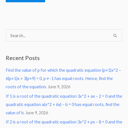
S
e
a
Recent Posts
r
Find the value of p for which the quadratic equation (p+1)x^2 –
c
6(p+1)x + 3(p+9) = 0, p ≠ -1 has equal roots. Hence, find the
h
roots of the equation.
June 9, 2026
f
o
If 1 is a root of the quadratic equation 3x^2 + ax – 2 = 0 and the
r
quadratic equation a(x^2 + 6x) – b = 0 has equal roots, find the
:
value of b.
June 9, 2026
If 2 is a root of the quadratic equation 3x^2 + px – 8 = 0 and the