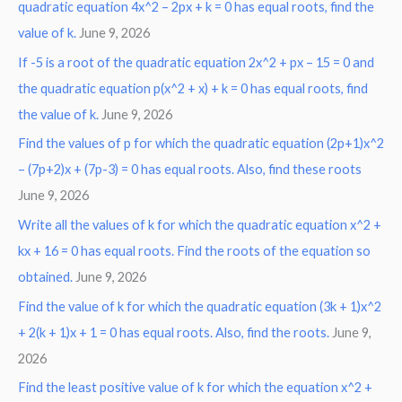
quadratic equation 4x^2 – 2px + k = 0 has equal roots, find the
value of k.
June 9, 2026
If -5 is a root of the quadratic equation 2x^2 + px – 15 = 0 and
the quadratic equation p(x^2 + x) + k = 0 has equal roots, find
the value of k.
June 9, 2026
Find the values of p for which the quadratic equation (2p+1)x^2
– (7p+2)x + (7p-3) = 0 has equal roots. Also, find these roots
June 9, 2026
Write all the values of k for which the quadratic equation x^2 +
kx + 16 = 0 has equal roots. Find the roots of the equation so
obtained.
June 9, 2026
Find the value of k for which the quadratic equation (3k + 1)x^2
+ 2(k + 1)x + 1 = 0 has equal roots. Also, find the roots.
June 9,
2026
Find the least positive value of k for which the equation x^2 +