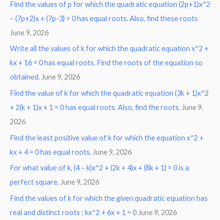
Find the values of p for which the quadratic equation (2p+1)x^2
– (7p+2)x + (7p-3) = 0 has equal roots. Also, find these roots
June 9, 2026
Write all the values of k for which the quadratic equation x^2 +
kx + 16 = 0 has equal roots. Find the roots of the equation so
obtained.
June 9, 2026
Find the value of k for which the quadratic equation (3k + 1)x^2
+ 2(k + 1)x + 1 = 0 has equal roots. Also, find the roots.
June 9,
2026
Find the least positive value of k for which the equation x^2 +
kx + 4 = 0 has equal roots.
June 9, 2026
For what value of k, (4 – k)x^2 + (2k + 4)x + (8k + 1) = 0 is a
perfect square.
June 9, 2026
Find the values of k for which the given quadratic equation has
real and distinct roots : kx^2 + 6x + 1 = 0
June 9, 2026