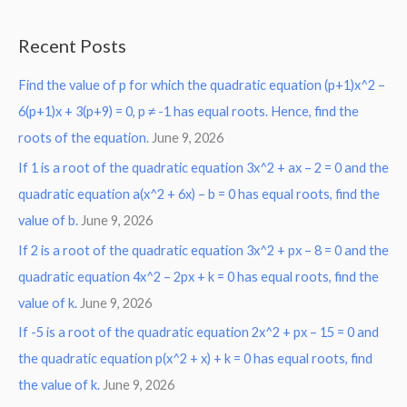
e
a
Recent Posts
r
Find the value of p for which the quadratic equation (p+1)x^2 –
c
6(p+1)x + 3(p+9) = 0, p ≠ -1 has equal roots. Hence, find the
h
roots of the equation.
June 9, 2026
f
o
If 1 is a root of the quadratic equation 3x^2 + ax – 2 = 0 and the
r
quadratic equation a(x^2 + 6x) – b = 0 has equal roots, find the
:
value of b.
June 9, 2026
If 2 is a root of the quadratic equation 3x^2 + px – 8 = 0 and the
quadratic equation 4x^2 – 2px + k = 0 has equal roots, find the
value of k.
June 9, 2026
If -5 is a root of the quadratic equation 2x^2 + px – 15 = 0 and
the quadratic equation p(x^2 + x) + k = 0 has equal roots, find
the value of k.
June 9, 2026