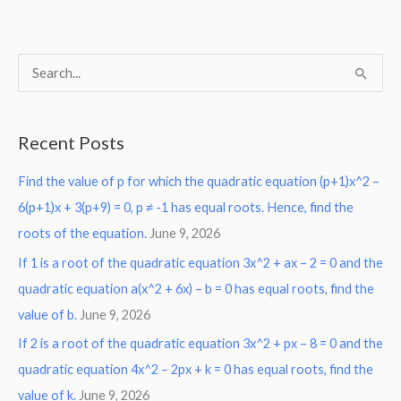
S
e
a
Recent Posts
r
Find the value of p for which the quadratic equation (p+1)x^2 –
c
6(p+1)x + 3(p+9) = 0, p ≠ -1 has equal roots. Hence, find the
h
roots of the equation.
June 9, 2026
f
o
If 1 is a root of the quadratic equation 3x^2 + ax – 2 = 0 and the
r
quadratic equation a(x^2 + 6x) – b = 0 has equal roots, find the
:
value of b.
June 9, 2026
If 2 is a root of the quadratic equation 3x^2 + px – 8 = 0 and the
quadratic equation 4x^2 – 2px + k = 0 has equal roots, find the
value of k.
June 9, 2026