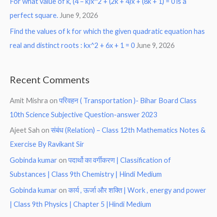
For what value of k, (4 – k)x^2 + (2k + 4)x + (8k + 1) = 0 is a
perfect square.
June 9, 2026
Find the values of k for which the given quadratic equation has
real and distinct roots : kx^2 + 6x + 1 = 0
June 9, 2026
Recent Comments
Amit Mishra
on
परिवहन ( Transportation )- Bihar Board Class
10th Science Subjective Question-answer 2023
Ajeet Sah
on
संबंध (Relation) – Class 12th Mathematics Notes &
Exercise By Ravikant Sir
Gobinda kumar
on
पदार्थो का वर्गीकरण | Classification of
Substances | Class 9th Chemistry | Hindi Medium
Gobinda kumar
on
कार्य , ऊर्जा और शक्ति | Work , energy and power
| Class 9th Physics | Chapter 5 |Hindi Medium