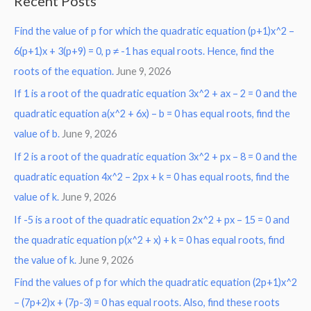
Recent Posts
r
Find the value of p for which the quadratic equation (p+1)x^2 –
c
6(p+1)x + 3(p+9) = 0, p ≠ -1 has equal roots. Hence, find the
h
roots of the equation.
June 9, 2026
f
o
If 1 is a root of the quadratic equation 3x^2 + ax – 2 = 0 and the
r
quadratic equation a(x^2 + 6x) – b = 0 has equal roots, find the
:
value of b.
June 9, 2026
If 2 is a root of the quadratic equation 3x^2 + px – 8 = 0 and the
quadratic equation 4x^2 – 2px + k = 0 has equal roots, find the
value of k.
June 9, 2026
If -5 is a root of the quadratic equation 2x^2 + px – 15 = 0 and
the quadratic equation p(x^2 + x) + k = 0 has equal roots, find
the value of k.
June 9, 2026
Find the values of p for which the quadratic equation (2p+1)x^2
– (7p+2)x + (7p-3) = 0 has equal roots. Also, find these roots