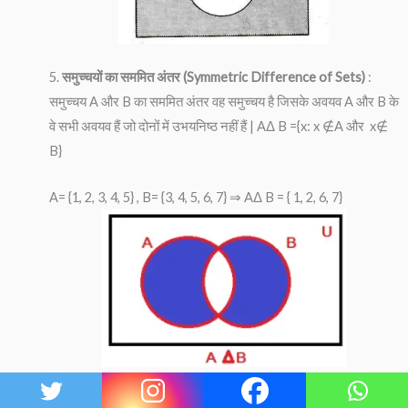
5.
समुच्चयों का सममित अंतर (Symmetric Difference of Sets)
:
समुच्चय A और B का सममित अंतर वह समुच्चय है जिसके अवयव A और B के
वे सभी अवयव हैं जो दोनों में उभयनिष्ठ नहीं हैं | AΔ B ={x: x ∉A और x∉
B}
A= {1, 2, 3, 4, 5} , B= {3, 4, 5, 6, 7} ⇒ AΔ B = { 1, 2, 6, 7}
समुच्चयों के बीजगणितय नियम (Laws of Algebra of Sets) :