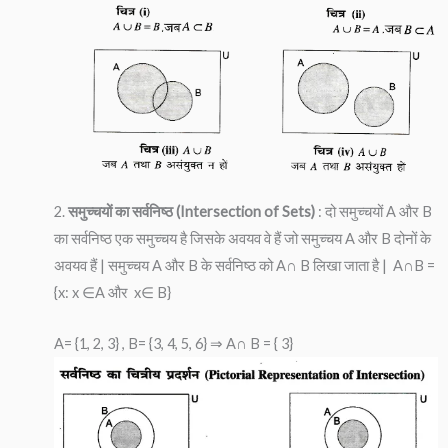
2.
समुच्चयों का सर्वनिष्ठ (Intersection of Sets)
: दो समुच्चयों A और B
का सर्वनिष्ठ एक समुच्चय है जिसके अवयव वे हैं जो समुच्चय A और B दोनों के
अवयव हैं | समुच्चय A और B के सर्वनिष्ठ को A∩ B लिखा जाता है | A∩B =
{x: x ∈A और x∈ B}
A= {1, 2, 3} , B= {3, 4, 5, 6} ⇒ A∩ B = { 3}