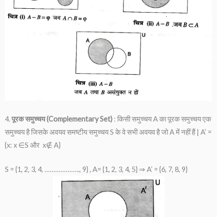
4.
पूरक समुच्चय (Complementary Set)
: किसी समुच्चय A का पूरक समुच्चय एक
समुच्चय है जिसके अवयव समष्टीय समुच्चय S के वे सभी अवयव है जो A में नहीं हैं | A’ =
{x: x ∈S और x∉ A}
S = {1, 2, 3, 4, ……………….., 9} , A= {1, 2, 3, 4, 5} ⇒ A’ = {6, 7, 8, 9}