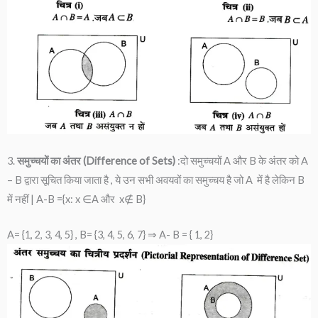
3.
समुच्चयों का अंतर (Difference of Sets)
:दो समुच्चयों A और B के अंतर को A
– B द्वारा सूचित किया जाता है , ये उन सभी अवयवों का समुच्चय है जो A में है लेकिन B
में नहीं | A-B ={x: x ∈A और x∉ B}
A= {1, 2, 3, 4, 5} , B= {3, 4, 5, 6, 7} ⇒ A- B = { 1, 2}