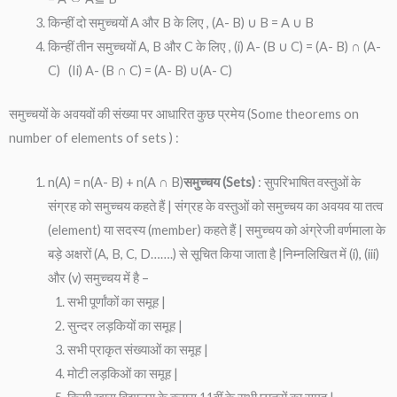
किन्हीं दो समुच्चयों A और B के लिए , (A- B) ∪ B = A ∪ B
किन्हीं तीन समुच्चयों A, B और C के लिए , (i) A- (B ∪ C) = (A- B) ∩ (A-
C) (Ii) A- (B ∩ C) = (A- B) ∪(A- C)
समुच्चयों के अवयवों की संख्या पर आधारित कुछ प्रमेय (Some theorems on
number of elements of sets ) :
n(A) = n(A- B) + n(A ∩ B)
समुच्चय (Set
s
)
: सुपरिभाषित वस्तुओं के
संग्रह को समुच्चय कहते हैं | संग्रह के वस्तुओं को समुच्चय का अवयव या तत्व
(element) या सदस्य (member) कहते हैं | समुच्चय को अंग्रेजी वर्णमाला के
बड़े अक्षरों (A, B, C, D…….) से सूचित किया जाता है |निम्नलिखित में (i), (iii)
और (v) समुच्चय में है –
सभी पूर्णांकों का समूह |
सुन्दर लड़कियों का समूह |
सभी प्राकृत संख्याओं का समूह |
मोटी लड़किओं का समूह |