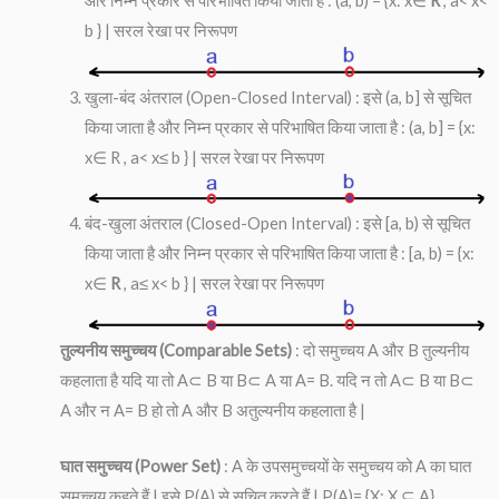
और निम्न प्रकार से परिभाषित किया जाता है : (a, b) = {x: x∈
R
, a< x<
b } | सरल रेखा पर निरूपण
खुला-बंद अंतराल (Open-Closed Interval) : इसे (a, b] से सूचित
किया जाता है और निम्न प्रकार से परिभाषित किया जाता है : (a, b] = {x:
x∈ R , a< x≤ b } | सरल रेखा पर निरूपण
बंद-खुला अंतराल (Closed-Open Interval) : इसे [a, b) से सूचित
किया जाता है और निम्न प्रकार से परिभाषित किया जाता है : [a, b) = {x:
x∈
R
, a≤ x< b } | सरल रेखा पर निरूपण
तुल्यनीय समुच्चय (Comparable Sets)
: दो समुच्चय A और B तुल्यनीय
कहलाता है यदि या तो A⊂ B या B⊂ A या A= B. यदि न तो A⊂ B या B⊂
A और न A= B हो तो A और B अतुल्यनीय कहलाता है |
घात समुच्चय (Power Set)
: A के उपसमुच्चयों के समुच्चय को A का घात
समुच्चय कहते हैं | इसे P(A) से सूचित करते हैं | P(A)= {X: X ⊆ A}