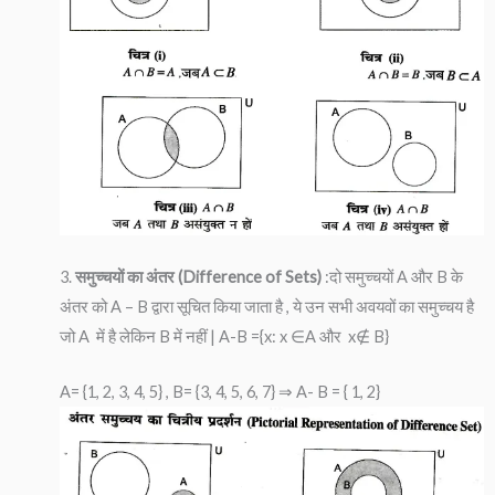
3.
समुच्चयों का अंतर (Difference of Sets)
:दो समुच्चयों A और B के
अंतर को A – B द्वारा सूचित किया जाता है , ये उन सभी अवयवों का समुच्चय है
जो A में है लेकिन B में नहीं | A-B ={x: x ∈A और x∉ B}
A= {1, 2, 3, 4, 5} , B= {3, 4, 5, 6, 7} ⇒ A- B = { 1, 2}