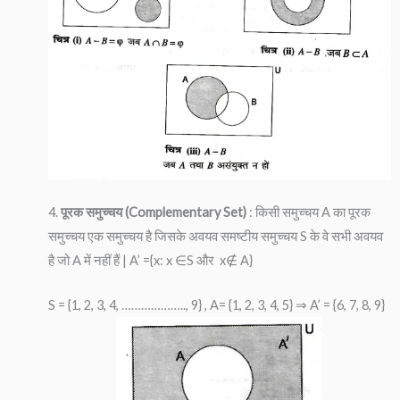
4.
पूरक समुच्चय (Complementary Set)
: किसी समुच्चय A का पूरक
समुच्चय एक समुच्चय है जिसके अवयव समष्टीय समुच्चय S के वे सभी अवयव
है जो A में नहीं हैं | A’ ={x: x ∈S और x∉ A}
S = {1, 2, 3, 4, ……………….., 9} , A= {1, 2, 3, 4, 5} ⇒ A’ = {6, 7, 8, 9}