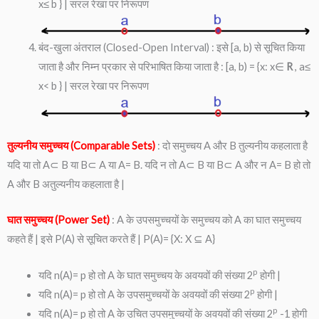
x≤ b } | सरल रेखा पर निरूपण
बंद-खुला अंतराल (Closed-Open Interval) : इसे [a, b) से सूचित किया
जाता है और निम्न प्रकार से परिभाषित किया जाता है : [a, b) = {x: x∈
R
, a≤
x< b } | सरल रेखा पर निरूपण
तुल्यनीय समुच्चय (Comparable Sets)
: दो समुच्चय A और B तुल्यनीय कहलाता है
यदि या तो A⊂ B या B⊂ A या A= B. यदि न तो A⊂ B या B⊂ A और न A= B हो तो
A और B अतुल्यनीय कहलाता है |
घात समुच्चय (Power Set)
: A के उपसमुच्चयों के समुच्चय को A का घात समुच्चय
कहते हैं | इसे P(A) से सूचित करते हैं | P(A)= {X: X ⊆ A}
p
यदि n(A)= p हो तो A के घात समुच्चय के अवयवों की संख्या 2
होगी |
p
यदि n(A)= p हो तो A के उपसमुच्चयों के अवयवों की संख्या 2
होगी |
p
यदि n(A)= p हो तो A के उचित उपसमुच्चयों के अवयवों की संख्या 2
-1 होगी