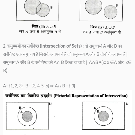
2.
समुच्चयों का सर्वनिष्ठ (Intersection of Sets)
: दो समुच्चयों A और B का
सर्वनिष्ठ एक समुच्चय है जिसके अवयव वे हैं जो समुच्चय A और B दोनों के अवयव हैं |
समुच्चय A और B के सर्वनिष्ठ को A∩ B लिखा जाता है | A∩B ={x: x ∈A और x∈
B}
A= {1, 2, 3} , B= {3, 4, 5, 6} ⇒ A∩ B = { 3}