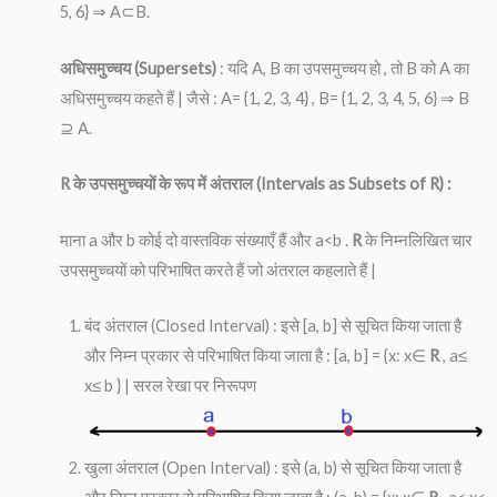
5, 6} ⇒ A⊂B.
अधिसमुच्चय (Supersets)
: यदि A, B का उपसमुच्चय हो , तो B को A का
अधिसमुच्चय कहते हैं | जैसे : A= {1, 2, 3, 4} , B= {1, 2, 3, 4, 5, 6} ⇒ B
⊇ A.
R के उपसमुच्चयों के रूप में अंतराल (Intervals as Subsets of R) :
माना a और b कोई दो वास्तविक संख्याएँ हैं और a<b .
R
के निम्नलिखित चार
उपसमुच्चयों को परिभाषित करते हैं जो अंतराल कहलाते हैं |
बंद अंतराल (Closed Interval) : इसे [a, b] से सूचित किया जाता है
और निम्न प्रकार से परिभाषित किया जाता है : [a, b] = {x: x∈
R
, a≤
x≤ b } | सरल रेखा पर निरूपण
खुला अंतराल (Open Interval) : इसे (a, b) से सूचित किया जाता है