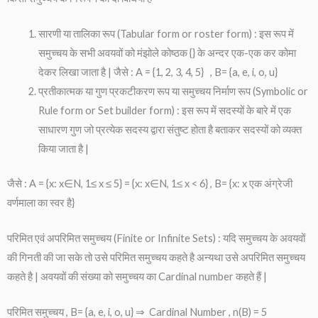
सारणी या तालिका रूप (Tabular form or roster form) : इस रूप में
समुच्चय के सभी अवयवों को मंझोले कोष्ठक {} के अन्दर एक-एक कर कोमा
देकर लिखा जाता है | जैसे : A = {1, 2, 3, 4, 5} , B= {a, e, i, o, u}
प्रतीकात्मक या गुण प्रकटीकरण रूप या समुच्चय निर्माण रूप (Symbolic or
Rule form or Set builder form) : इस रूप में सदस्यों के बारे में एक
साधारण गुण जो प्रत्येक सदस्य द्वारा संतुष्ट होता है बताकर सदस्यों को व्यक्त
किया जाता है |
जैसे : A = {x: x∈N, 1≤ x ≤ 5} = {x: x∈N, 1≤ x < 6} , B= {x: x एक अंग्रेजी
वर्णमाला का स्वर है}
परिमित एवं अपरिमित समुच्चय (Finite or Infinite Sets) : यदि समुच्चय के अवयवों
की गिनती की जा सके तो उसे परिमित समुच्चय कहते है अन्यथा उसे अपरिमित समुच्चय
कहते है | अवयवों की संख्या को समुच्चय का Cardinal number कहते हैं |
परिमित समुच्चय , B= {a, e, i, o, u} ⇒ Cardinal Number , n(B) = 5