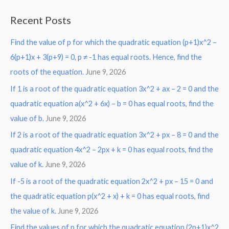
a
Recent Posts
r
Find the value of p for which the quadratic equation (p+1)x^2 –
c
6(p+1)x + 3(p+9) = 0, p ≠ -1 has equal roots. Hence, find the
h
roots of the equation.
June 9, 2026
f
o
If 1 is a root of the quadratic equation 3x^2 + ax – 2 = 0 and the
r
quadratic equation a(x^2 + 6x) – b = 0 has equal roots, find the
:
value of b.
June 9, 2026
If 2 is a root of the quadratic equation 3x^2 + px – 8 = 0 and the
quadratic equation 4x^2 – 2px + k = 0 has equal roots, find the
value of k.
June 9, 2026
If -5 is a root of the quadratic equation 2x^2 + px – 15 = 0 and
the quadratic equation p(x^2 + x) + k = 0 has equal roots, find
the value of k.
June 9, 2026
Find the values of p for which the quadratic equation (2p+1)x^2