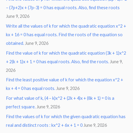
– (7p+2)x + (7p-3) = 0 has equal roots. Also, find these roots
June 9, 2026
Write all the values of k for which the quadratic equation x^2 +
kx + 16 = 0 has equal roots. Find the roots of the equation so
obtained.
June 9, 2026
Find the value of k for which the quadratic equation (3k + 1)x^2
+ 2(k + 1)x + 1 = 0 has equal roots. Also, find the roots.
June 9,
2026
Find the least positive value of k for which the equation x^2 +
kx + 4 = 0 has equal roots.
June 9, 2026
For what value of k, (4 – k)x^2 + (2k + 4)x + (8k + 1) = 0 is a
perfect square.
June 9, 2026
Find the values of k for which the given quadratic equation has
real and distinct roots : kx^2 + 6x + 1 = 0
June 9, 2026