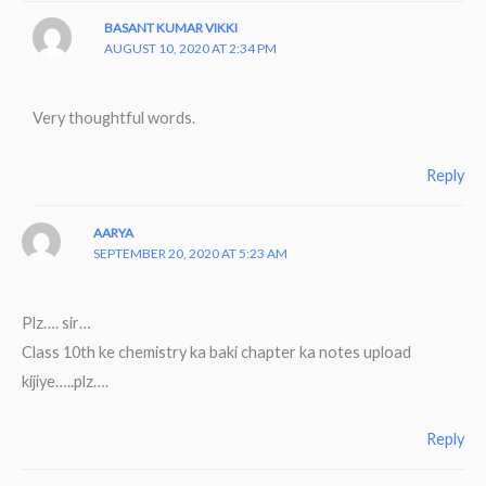
BASANT KUMAR VIKKI
AUGUST 10, 2020 AT 2:34 PM
Very thoughtful words.
Reply
AARYA
SEPTEMBER 20, 2020 AT 5:23 AM
Plz…. sir…
Class 10th ke chemistry ka baki chapter ka notes upload
kijiye…..plz….
Reply