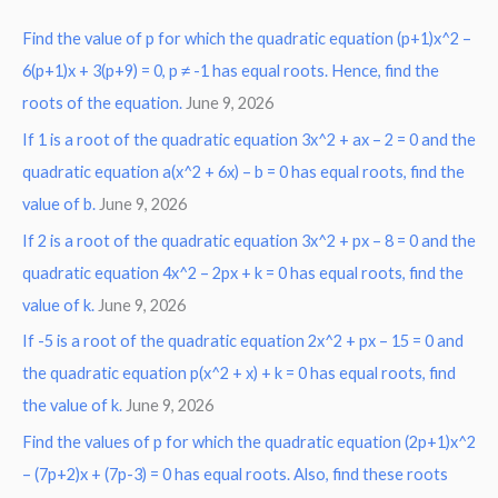
r
Find the value of p for which the quadratic equation (p+1)x^2 –
c
6(p+1)x + 3(p+9) = 0, p ≠ -1 has equal roots. Hence, find the
h
roots of the equation.
June 9, 2026
f
o
If 1 is a root of the quadratic equation 3x^2 + ax – 2 = 0 and the
r
quadratic equation a(x^2 + 6x) – b = 0 has equal roots, find the
:
value of b.
June 9, 2026
If 2 is a root of the quadratic equation 3x^2 + px – 8 = 0 and the
quadratic equation 4x^2 – 2px + k = 0 has equal roots, find the
value of k.
June 9, 2026
If -5 is a root of the quadratic equation 2x^2 + px – 15 = 0 and
the quadratic equation p(x^2 + x) + k = 0 has equal roots, find
the value of k.
June 9, 2026
Find the values of p for which the quadratic equation (2p+1)x^2
– (7p+2)x + (7p-3) = 0 has equal roots. Also, find these roots