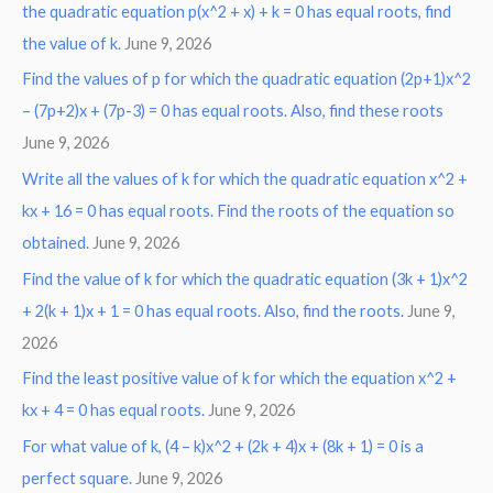
the quadratic equation p(x^2 + x) + k = 0 has equal roots, find
the value of k.
June 9, 2026
Find the values of p for which the quadratic equation (2p+1)x^2
– (7p+2)x + (7p-3) = 0 has equal roots. Also, find these roots
June 9, 2026
Write all the values of k for which the quadratic equation x^2 +
kx + 16 = 0 has equal roots. Find the roots of the equation so
obtained.
June 9, 2026
Find the value of k for which the quadratic equation (3k + 1)x^2
+ 2(k + 1)x + 1 = 0 has equal roots. Also, find the roots.
June 9,
2026
Find the least positive value of k for which the equation x^2 +
kx + 4 = 0 has equal roots.
June 9, 2026
For what value of k, (4 – k)x^2 + (2k + 4)x + (8k + 1) = 0 is a
perfect square.
June 9, 2026