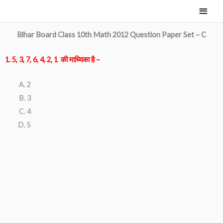
Skip
Main
to
Men
content
Bihar Board Class 10th Math 2012 Question Paper Set – C
1. 5, 3, 7
, 6, 4, 2, 1 की माध्यिका है –
2
3
4
5