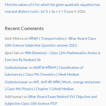
Find the values of k for which the given quadratic equation has
real and distinct roots : kx^2 + 6x + 1 = 0
June 9, 2026
Recent Comments
Amit Mishra
on
परिवहन ( Transportation )- Bihar Board Class
10th Science Subjective Question-answer 2023
Ajeet Sah
on
संबंध (Relation) – Class 12th Mathematics Notes &
Exercise By Ravikant Sir
Gobinda kumar
on
पदार्थो का वर्गीकरण | Classification of
Substances | Class 9th Chemistry | Hindi Medium
Gobinda kumar
on
कार्य , ऊर्जा और शक्ति | Work , energy and power
| Class 9th Physics | Chapter 5 |Hindi Medium
Aditi kumari
on
Bihar Board Exam Related VVI Objective and
Subjective Class 10th Science PDF