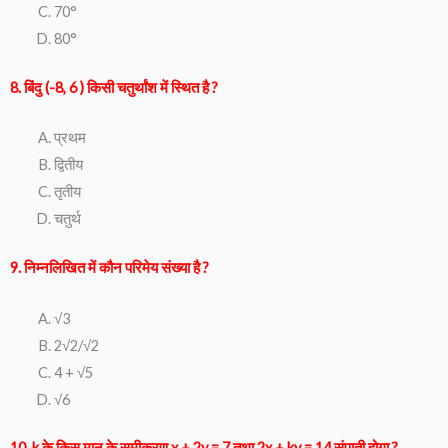
70°
80°
8. बिंदु (-8, 6 ) किसी चतुर्थांश में स्थित है ?
प्रथम
द्वितीय
तृतीय
चतुर्थ
9. निम्नलिखित में कौन परिमेय संख्या है ?
√3
2√2/√2
4 + √5
√6
10. k के किस मान के समीकरण x + 2y = 7 तथा 2x + ky = 14 संपाती होगा ?