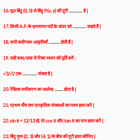
16. मूल बिंदु (0, 0) से बिंदु P(x, y) की दूरी
…………
है |
17. किसी A.P. के क्रमागत पदों के अंतर को
…………
कहते हैं |
18. सभी सर्वांगसम आकृतियाँ
……….
होती हैं |
19. सही शब्द/अंक से रिक्त स्थान की पूर्ति करें :
√3/√2 एक
………….
संख्या है |
20. रैखिक समीकरण का आलेख
……..
होता है |
21. प्रथम पाँच सम प्राकृतिक संख्याओं का माध्य ज्ञात करें |
22. sin θ = 12/13 हो, तो cos θ और tan θ का मान ज्ञात करें |
23. बिंदु युग्म (2, 3) और (4, 1) के बीच की दूरी ज्ञात कीजिए |