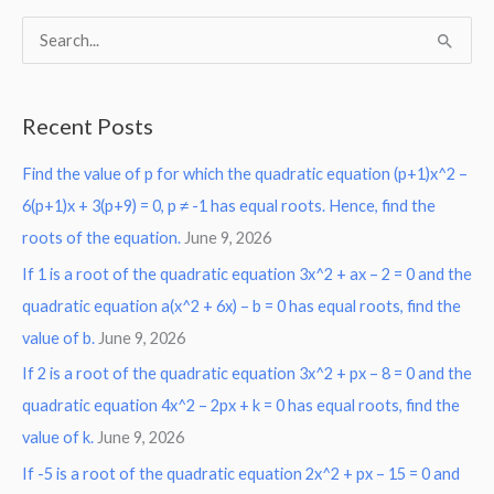
S
e
a
Recent Posts
r
Find the value of p for which the quadratic equation (p+1)x^2 –
c
6(p+1)x + 3(p+9) = 0, p ≠ -1 has equal roots. Hence, find the
h
roots of the equation.
June 9, 2026
f
o
If 1 is a root of the quadratic equation 3x^2 + ax – 2 = 0 and the
r
quadratic equation a(x^2 + 6x) – b = 0 has equal roots, find the
:
value of b.
June 9, 2026
If 2 is a root of the quadratic equation 3x^2 + px – 8 = 0 and the
quadratic equation 4x^2 – 2px + k = 0 has equal roots, find the
value of k.
June 9, 2026
If -5 is a root of the quadratic equation 2x^2 + px – 15 = 0 and