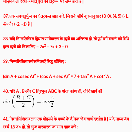
जोड़नेवाली रेखा अर्थात् वृत्त की त्रिज्या पर लम्ब होती है |
37. एक समचतुर्भुज का क्षेत्रफल ज्ञात करें, जिसके शीर्ष क्रमानुसार (3, 0), (4, 5) (-1,
4) और (-2, -1) हैं |
38. यदि निम्नलिखित द्विघात समीकरण के मूलों का अस्तित्व हो, तो पूर्ण वर्ग बनाने की विधि
2
द्वारा मूलों को निकालिए – 2x
– 7x + 3 = 0
39. निम्नलिखित सर्वसमिकाएँ सिद्ध कीजिए :
2
2
2
2
(sin A + cosec A)
+ (cos A + sec A)
= 7 + tan
A + cot
A .
40. यदि A , B और C त्रिभुज ABC के अंतः कोण हों , तो दिखाएँ की
41. निम्नलिखित बंटन एक मोहल्ले के बच्चों के दैनिक जेब खर्च दर्शाता है | यदि माध्य जेब
खर्च 18 रु० हो, तो लुप्त बारंबारता का मान ज्ञात करें :