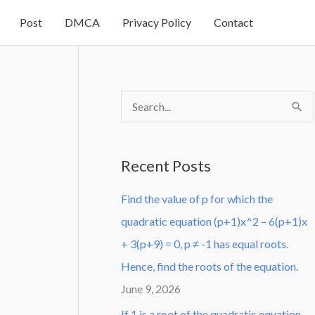
Post
DMCA
Privacy Policy
Contact
S
e
a
Recent Posts
r
Find the value of p for which the
c
quadratic equation (p+1)x^2 – 6(p+1)x
h
+ 3(p+9) = 0, p ≠ -1 has equal roots.
f
Hence, find the roots of the equation.
o
June 9, 2026
r
:
If 1 is a root of the quadratic equation