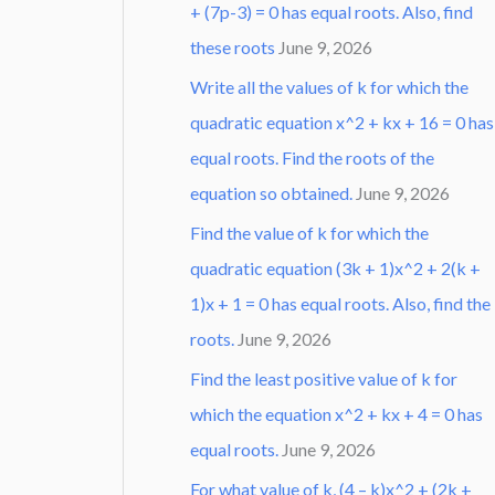
+ (7p-3) = 0 has equal roots. Also, find
these roots
June 9, 2026
Write all the values of k for which the
quadratic equation x^2 + kx + 16 = 0 has
equal roots. Find the roots of the
equation so obtained.
June 9, 2026
Find the value of k for which the
quadratic equation (3k + 1)x^2 + 2(k +
1)x + 1 = 0 has equal roots. Also, find the
roots.
June 9, 2026
Find the least positive value of k for
which the equation x^2 + kx + 4 = 0 has
equal roots.
June 9, 2026
For what value of k, (4 – k)x^2 + (2k +