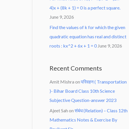
4)x + (8k + 1) = 0 is a perfect square.
June 9, 2026
Find the values of k for which the given
quadratic equation has real and distinct
roots : kx^2 + 6x + 1 = 0
June 9, 2026
Recent Comments
Amit Mishra
on
परिवहन ( Transportation
)- Bihar Board Class 10th Science
Subjective Question-answer 2023
Ajeet Sah
on
संबंध (Relation) – Class 12th
Mathematics Notes & Exercise By
Ravikant Sir