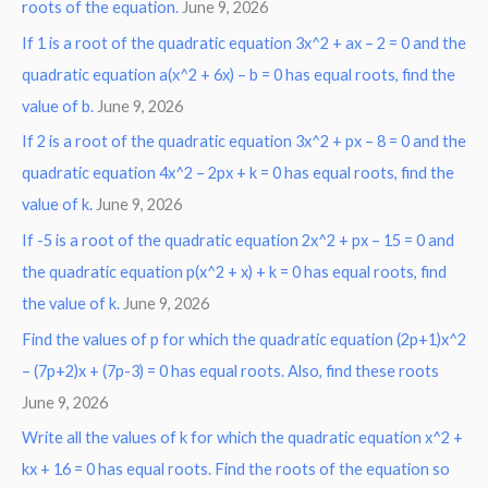
roots of the equation.
June 9, 2026
f
o
If 1 is a root of the quadratic equation 3x^2 + ax – 2 = 0 and the
r
quadratic equation a(x^2 + 6x) – b = 0 has equal roots, find the
:
value of b.
June 9, 2026
If 2 is a root of the quadratic equation 3x^2 + px – 8 = 0 and the
quadratic equation 4x^2 – 2px + k = 0 has equal roots, find the
value of k.
June 9, 2026
If -5 is a root of the quadratic equation 2x^2 + px – 15 = 0 and
the quadratic equation p(x^2 + x) + k = 0 has equal roots, find
the value of k.
June 9, 2026
Find the values of p for which the quadratic equation (2p+1)x^2
– (7p+2)x + (7p-3) = 0 has equal roots. Also, find these roots
June 9, 2026
Write all the values of k for which the quadratic equation x^2 +
kx + 16 = 0 has equal roots. Find the roots of the equation so