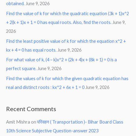
obtained.
June 9, 2026
Find the value of k for which the quadratic equation (3k + 1)x^2
+ 2(k + 1)x + 1 = 0 has equal roots. Also, find the roots.
June 9,
2026
Find the least positive value of k for which the equation x^2 +
kx + 4 = 0 has equal roots.
June 9, 2026
For what value of k, (4 – k)x^2 + (2k + 4)x + (8k + 1) = 0 is a
perfect square.
June 9, 2026
Find the values of k for which the given quadratic equation has
real and distinct roots : kx^2 + 6x + 1 = 0
June 9, 2026
Recent Comments
Amit Mishra
on
परिवहन ( Transportation )- Bihar Board Class
10th Science Subjective Question-answer 2023