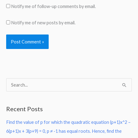
Notify me of follow-up comments by email.
Notify me of new posts by email.
S
e
a
Recent Posts
r
Find the value of p for which the quadratic equation (p+1)x^2 –
c
6(p+1)x + 3(p+9) = 0, p ≠ -1 has equal roots. Hence, find the
h