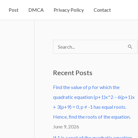
Post
DMCA
Privacy Policy
Contact
S
e
a
Recent Posts
r
Find the value of p for which the
c
quadratic equation (p+1)x^2 – 6(p+1)x
h
+ 3(p+9) = 0, p ≠ -1 has equal roots.
f
Hence, find the roots of the equation.
o
June 9, 2026
r
:
If 1 is a root of the quadratic equation