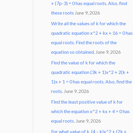
+ (7p-3) = 0 has equal roots. Also, find
these roots
June 9, 2026
Write all the values of k for which the
quadratic equation x^2 + kx + 16 = 0 has
equal roots. Find the roots of the
equation so obtained.
June 9, 2026
Find the value of k for which the
quadratic equation (3k + 1)x^2 + 2(k +
1)x + 1 = 0 has equal roots. Also, find the
roots.
June 9, 2026
Find the least positive value of k for
which the equation x^2 + kx + 4 = 0 has
equal roots.
June 9, 2026
For what value of k, (4 – k)x^2 + (2k +