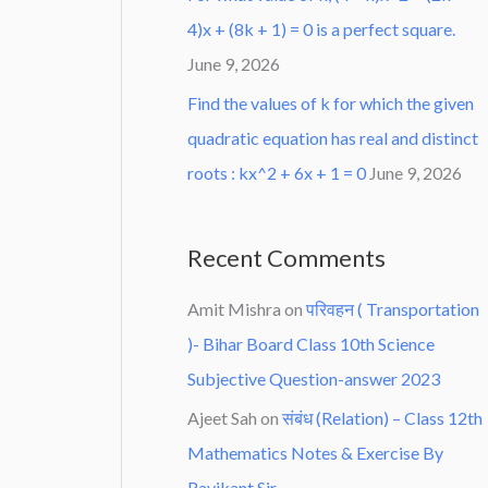
4)x + (8k + 1) = 0 is a perfect square.
June 9, 2026
Find the values of k for which the given
quadratic equation has real and distinct
roots : kx^2 + 6x + 1 = 0
June 9, 2026
Recent Comments
Amit Mishra
on
परिवहन ( Transportation
)- Bihar Board Class 10th Science
Subjective Question-answer 2023
Ajeet Sah
on
संबंध (Relation) – Class 12th
Mathematics Notes & Exercise By
Ravikant Sir