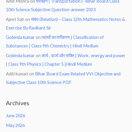
Amit Mishra
on
परिवहन ( Transportation )- Bihar Board Class
10th Science Subjective Question-answer 2023
Ajeet Sah
on
संबंध (Relation) – Class 12th Mathematics Notes &
Exercise By Ravikant Sir
Gobinda kumar
on
पदार्थो का वर्गीकरण | Classification of
Substances | Class 9th Chemistry | Hindi Medium
Gobinda kumar
on
कार्य , ऊर्जा और शक्ति | Work , energy and power
| Class 9th Physics | Chapter 5 |Hindi Medium
Aditi kumari
on
Bihar Board Exam Related VVI Objective and
Subjective Class 10th Science PDF
Archives
June 2026
May 2026