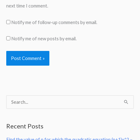
next time I comment.
Notify me of follow-up comments by email.
Notify me of new posts by email.
S
e
a
Recent Posts
r
Find the value of p for which the quadratic equation (p+1)x^2 –
c