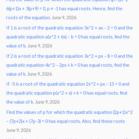
6(p+1)x + 3(p+9) = 0, p ≠ -1 has equal roots. Hence, find the
h
roots of the equation.
June 9, 2026
f
o
If 1 is a root of the quadratic equation 3x^2 + ax – 2 = 0 and the
r
quadratic equation a(x^2 + 6x) – b = 0 has equal roots, find the
:
value of b.
June 9, 2026
If 2 is a root of the quadratic equation 3x^2 + px – 8 = 0 and the
quadratic equation 4x^2 – 2px + k = 0 has equal roots, find the
value of k.
June 9, 2026
If -5 is a root of the quadratic equation 2x^2 + px – 15 = 0 and
the quadratic equation p(x^2 + x) + k = 0 has equal roots, find
the value of k.
June 9, 2026
Find the values of p for which the quadratic equation (2p+1)x^2
– (7p+2)x + (7p-3) = 0 has equal roots. Also, find these roots
June 9, 2026